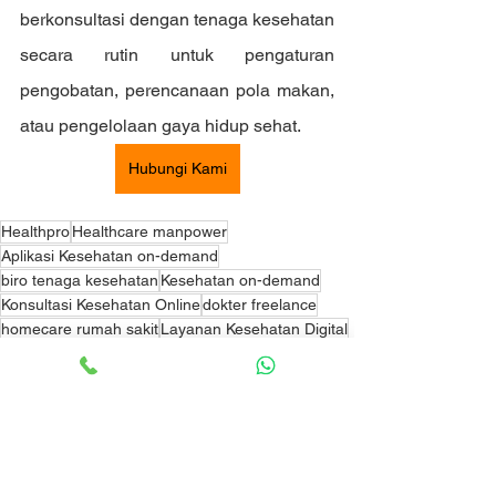
berkonsultasi dengan tenaga kesehatan 
secara rutin untuk pengaturan 
pengobatan, perencanaan pola makan, 
atau pengelolaan gaya hidup sehat.
Hubungi Kami
Healthpro
Healthcare manpower
Aplikasi Kesehatan on-demand
biro tenaga kesehatan
Kesehatan on-demand
Konsultasi Kesehatan Online
dokter freelance
homecare rumah sakit
Layanan Kesehatan Digital
layanan kesehatan di rumah
Manpower kesehatan
Tenaga kesehatan klinik lepasan
Tenaga kesehatan rumah sakit
manpower On-demand
Tenaga homecare rumah sakit