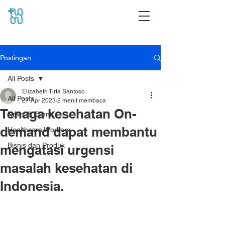
Postingan
All Posts
Elizabeth Tirta Santoso
All Posts
27 Apr 2023
2 menit membaca
Tenaga kesehatan On-
News & Event
demand dapat membantu
Healthcare Workers
Bisnis dan Produk
mengatasi urgensi
masalah kesehatan di
Indonesia.