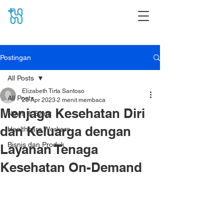
Postingan
All Posts
Elizabeth Tirta Santoso
All Posts
20 Apr 2023
2 menit membaca
Menjaga Kesehatan Diri
News & Event
dan Keluarga dengan
Healthcare Workers
Bisnis dan Produk
Layanan Tenaga
Kesehatan On-Demand