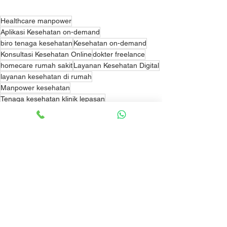
Healthcare manpower
Aplikasi Kesehatan on-demand
biro tenaga kesehatan
Kesehatan on-demand
Konsultasi Kesehatan Online
dokter freelance
homecare rumah sakit
Layanan Kesehatan Digital
layanan kesehatan di rumah
Manpower kesehatan
Tenaga kesehatan klinik lepasan
Tenaga kesehatan rumah sakit
manpower On-demand
Tenaga homecare rumah sakit
Tenaga Kesehatan on-demand
Tenaga kesehatan freelance
tenaga kesehatan lepasan
perawat freelance
tenaga rumah sakit lepasan
operator homecare untuk rumah sakit
perawat homecare
Tenaga Medis Homecare
perawat icu
perawat visit
Bisnis dan Produk