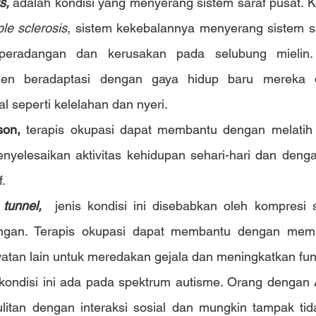
s,
adalah kondisi yang menyerang sistem saraf pusat. K
ple sclerosis
, sistem kekebalannya menyerang sistem sa
eradangan dan kerusakan pada selubung mielin. 
en beradaptasi dengan gaya hidup baru mereka 
l seperti kelelahan dan nyeri.
son,
 terapis okupasi dapat membantu dengan melatih 
nyelesaikan aktivitas kehidupan sehari-hari dan deng
f.
 tunnel,
 jenis kondisi ini disebabkan oleh kompresi s
ngan. Terapis okupasi dapat membantu dengan member
watan lain untuk meredakan gejala dan meningkatkan fu
 kondisi ini ada pada spektrum autisme. Orang dengan 
litan dengan interaksi sosial dan mungkin tampak tid