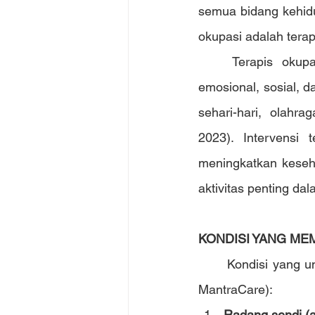
semua bidang kehidu
okupasi adalah terap
Terapis okup
emosional, sosial, d
sehari-hari, olahra
2023). Intervensi 
meningkatkan keseha
aktivitas penting dal
KONDISI YANG ME
Kondisi yang u
MantraCare):
Radang sendi (art