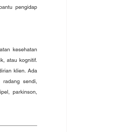
antu pengidap 
atan kesehatan 
 atau kognitif. 
ian klien. Ada 
radang sendi, 
demensia, sindrom Down, stroke, sklerosis multipel, parkinson, 