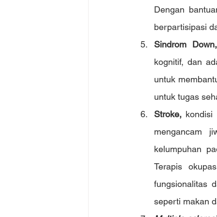
Dengan bantuan
berpartisipasi d
Sindrom Down
kognitif, dan 
untuk membantu
untuk tugas seha
Stroke,
 kondisi
mengancam jiw
kelumpuhan pad
Terapis okupa
fungsionalitas 
seperti makan d