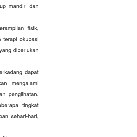
up mandiri dan 
ampilan fisik, 
terapi okupasi 
ang diperlukan 
erkadang dapat 
an mengalami 
n penglihatan. 
erapa tingkat 
n sehari-hari, 