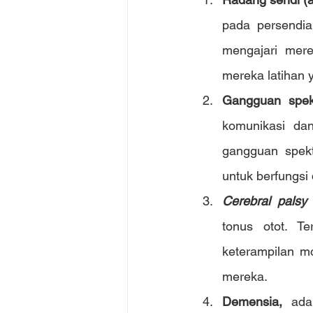
pada persendia
mengajari mer
mereka latihan 
Gangguan spek
komunikasi dan
gangguan spek
untuk berfungsi
Cerebral palsy 
tonus otot. T
keterampilan m
mereka.
Demensia,
 ada