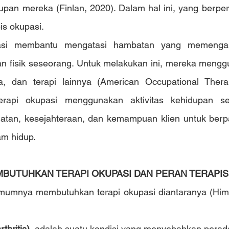
pan mereka (Finlan, 2020). Dalam hal ini, yang berpera
is okupasi.
asi membantu mengatasi hambatan yang memengaru
an fisik seseorang. Untuk melakukan ini, mereka menggu
ga, dan terapi lainnya (American Occupational Therap
terapi okupasi menggunakan aktivitas kehidupan seh
tan, kesejahteraan, dan kemampuan klien untuk berpar
am hidup.
MBUTUHKAN TERAPI OKUPASI DAN PERAN TERAPIS
mumnya membutuhkan terapi okupasi diantaranya (Himan
hritis), 
adalah suatu kondisi yang menyebabkan perada