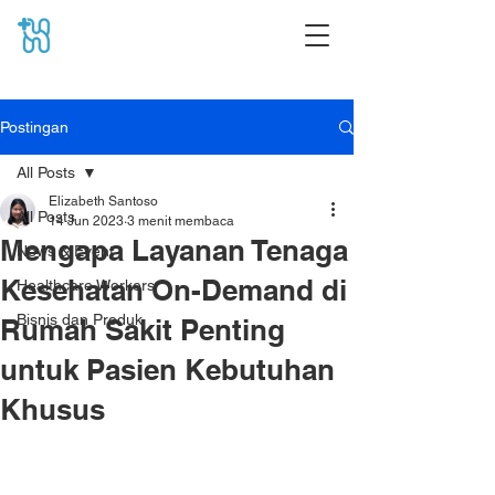
Postingan
All Posts
Elizabeth Santoso
All Posts
14 Jun 2023
3 menit membaca
Mengapa Layanan Tenaga
News & Event
Kesehatan On-Demand di
Healthcare Workers
Bisnis dan Produk
Rumah Sakit Penting
untuk Pasien Kebutuhan
Khusus