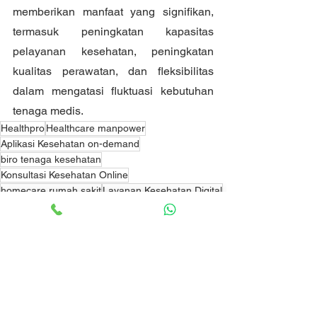
memberikan manfaat yang signifikan, 
termasuk peningkatan kapasitas 
pelayanan kesehatan, peningkatan 
kualitas perawatan, dan fleksibilitas 
dalam mengatasi fluktuasi kebutuhan 
tenaga medis.
Healthpro
Healthcare manpower
Aplikasi Kesehatan on-demand
biro tenaga kesehatan
Konsultasi Kesehatan Online
homecare rumah sakit
Layanan Kesehatan Digital
Manpower kesehatan
Tenaga Kesehatan on-demand
perawat freelance
tenaga rumah sakit lepasan
Bisnis dan Produk