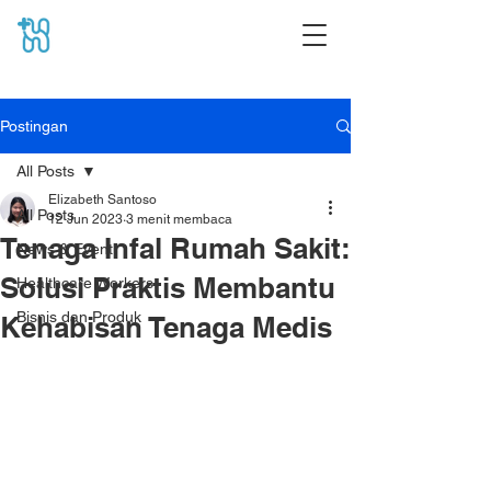
Postingan
All Posts
Elizabeth Santoso
All Posts
12 Jun 2023
3 menit membaca
Tenaga Infal Rumah Sakit:
News & Event
Solusi Praktis Membantu
Healthcare Workers
Bisnis dan Produk
Kehabisan Tenaga Medis