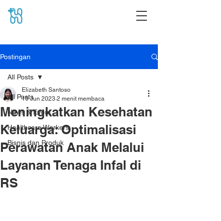
Postingan
All Posts
Elizabeth Santoso
All Posts
10 Jun 2023
2 menit membaca
Meningkatkan Kesehatan
News & Event
Keluarga: Optimalisasi
Healthcare Workers
Bisnis dan Produk
Perawatan Anak Melalui
Layanan Tenaga Infal di
RS