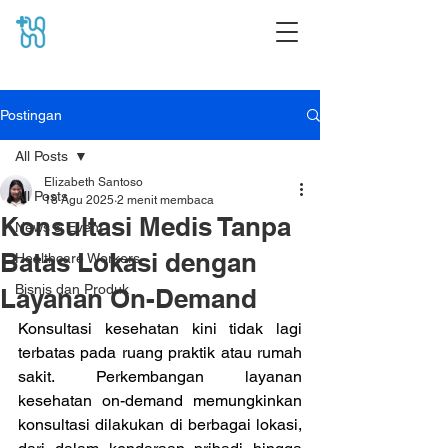
Postingan
All Posts
Elizabeth Santoso
All Posts
18 Agu 2025
2 menit membaca
Konsultasi Medis Tanpa
News & Event
Batas Lokasi dengan
Healthcare Workers
Bisnis dan Produk
Layanan On-Demand
Konsultasi kesehatan kini tidak lagi 
terbatas pada ruang praktik atau rumah 
sakit. Perkembangan layanan 
kesehatan on-demand memungkinkan 
konsultasi dilakukan di berbagai lokasi, 