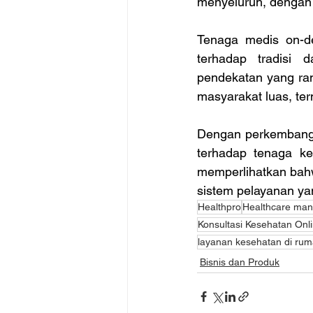
menyeluruh, dengan 
Tenaga medis on-d
terhadap tradisi 
pendekatan yang ram
masyarakat luas, ter
Dengan perkembangan
terhadap tenaga kes
memperlihatkan bahwa
sistem pelayanan yan
Healthpro
Healthcare ma
Konsultasi Kesehatan Onl
layanan kesehatan di ru
Bisnis dan Produk