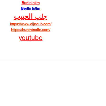
Berlinintim
Berlin Intim
جلب 
الحبيب
https://www.eljnoub.com/
https://hurenberlin.com/
youtube
Menu utama
Per
Melayani
Konsul
Mitra
Talent
Blog