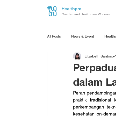
Healthpro
On-demand Healthcare Workers
All Posts
News & Event
Health
Elizabeth Santoso
Perpadua
dalam La
Peran pendampingan 
praktik tradisiona
perkembangan tekno
kesehatan on-deman