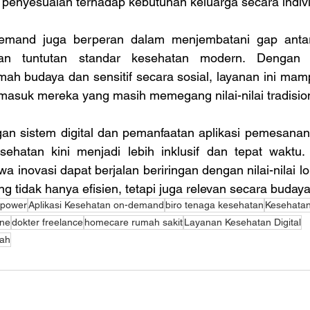
penyesuaian terhadap kebutuhan keluarga secara indivi
emand juga berperan dalam menjembatani gap antar
dan tuntutan standar kesehatan modern. Dengan 
ah budaya dan sensitif secara sosial, layanan ini mamp
masuk mereka yang masih memegang nilai-nilai tradision
 sistem digital dan pemanfaatan aplikasi pemesanan 
ehatan kini menjadi lebih inklusif dan tepat waktu. 
 inovasi dapat berjalan beriringan dengan nilai-nilai l
g tidak hanya efisien, tetapi juga relevan secara budaya
npower
Aplikasi Kesehatan on-demand
biro tenaga kesehatan
Kesehata
ine
dokter freelance
homecare rumah sakit
Layanan Kesehatan Digital
mah