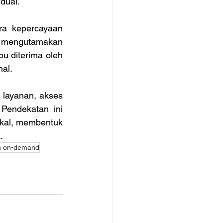
dual. 
a kepercayaan 
mengutamakan 
u diterima oleh 
al. 
layanan, akses 
Pendekatan ini 
okal, membentuk 
.
n on-demand