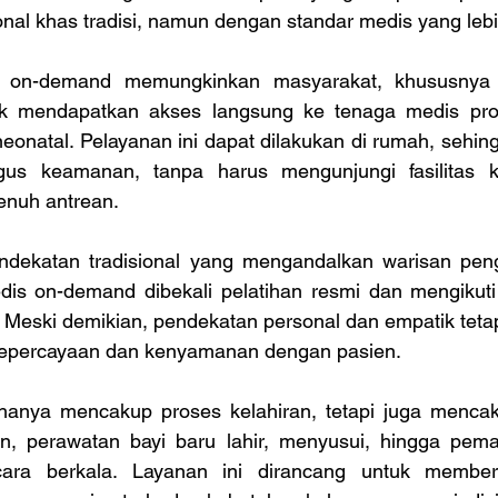
al khas tradisi, namun dengan standar medis yang lebih
 on-demand memungkinkan masyarakat, khususnya 
uk mendapatkan akses langsung ke tenaga medis profe
neonatal. Pelayanan ini dapat dilakukan di rumah, sehi
gus keamanan, tanpa harus mengunjungi fasilitas k
enuh antrean. 
dekatan tradisional yang mengandalkan warisan peng
is on-demand dibekali pelatihan resmi dan mengikuti 
. Meski demikian, pendekatan personal dan empatik teta
percayaan dan kenyamanan dengan pasien. 
 hanya mencakup proses kelahiran, tetapi juga mencak
an, perawatan bayi baru lahir, menyusui, hingga pem
ra berkala. Layanan ini dirancang untuk member