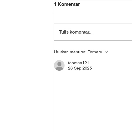
1 Komentar
Tulis komentar...
Tenaga Medis Siaga 24
Urutkan menurut:
Terbaru
Jam: Solusi Fleksibel untuk
Kesehatan Modern
toootaa121
26 Sep 2025