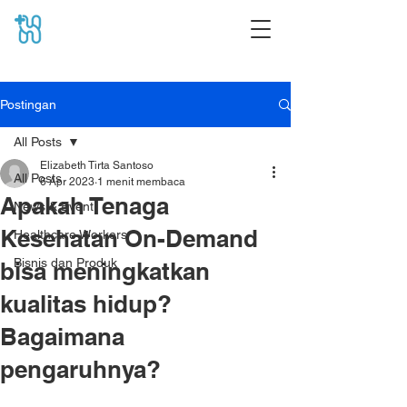
Postingan
All Posts
Elizabeth Tirta Santoso
All Posts
6 Apr 2023
1 menit membaca
Apakah Tenaga
News & Event
Kesehatan On-Demand
Healthcare Workers
Bisnis dan Produk
bisa meningkatkan
kualitas hidup?
Bagaimana
pengaruhnya?