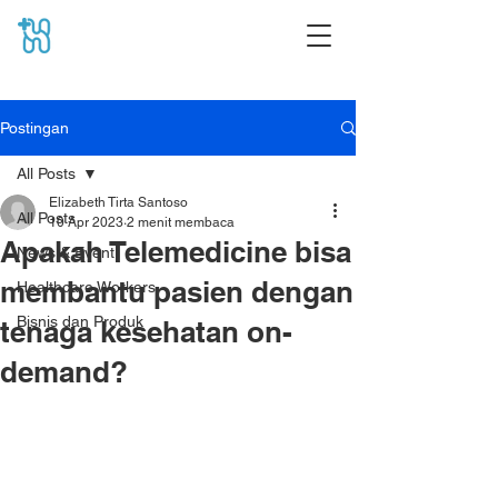
Postingan
All Posts
Elizabeth Tirta Santoso
All Posts
10 Apr 2023
2 menit membaca
Apakah Telemedicine bisa
News & Event
membantu pasien dengan
Healthcare Workers
Bisnis dan Produk
tenaga kesehatan on-
demand?