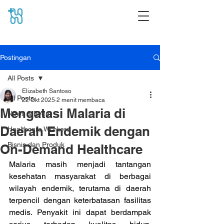
Postingan
All Posts
Elizabeth Santoso
All Posts
22 Okt 2025
2 menit membaca
Mengatasi Malaria di
News & Event
Daerah Endemik dengan
Healthcare Workers
Bisnis dan Produk
On-Demand Healthcare
Malaria masih menjadi tantangan 
kesehatan masyarakat di berbagai 
wilayah endemik, terutama di daerah 
terpencil dengan keterbatasan fasilitas 
medis. Penyakit ini dapat berdampak 