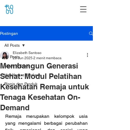
Postingan
All Posts
Elizabeth Santoso
All Posts
23 Jun 2025
2 menit membaca
Membangun Generasi
News & Event
Sehat: Modul Pelatihan
Healthcare Workers
Bisnis dan Produk
Kesehatan Remaja untuk
Tenaga Kesehatan On-
Demand
Remaja merupakan kelompok usia 
yang mengalami berbagai perubahan 