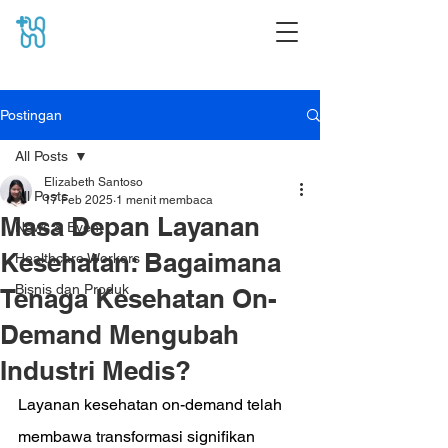
Postingan
All Posts
Elizabeth Santoso
All Posts
17 Feb 2025
1 menit membaca
Masa Depan Layanan
News & Event
Kesehatan: Bagaimana
Healthcare Workers
Bisnis dan Produk
Tenaga Kesehatan On-
Demand Mengubah
Industri Medis?
Layanan kesehatan on-demand telah 
membawa transformasi signifikan 