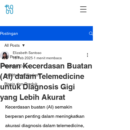
Postingan
All Posts
Elizabeth Santoso
All Posts
16 Feb 2025
1 menit membaca
Peran Kecerdasan Buatan
News & Event
(AI) dalam Telemedicine
Healthcare Workers
Bisnis dan Produk
untuk Diagnosis Gigi
yang Lebih Akurat
Kecerdasan buatan (AI) semakin 
berperan penting dalam meningkatkan 
akurasi diagnosis dalam telemedicine, 