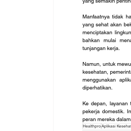
yang semakin penting
Manfaatnya tidak ha
yang sehat akan beke
menciptakan lingkun
bahkan mulai mena
tunjangan kerja. 
Namun, untuk mewuju
kesehatan, pemerint
menggunakan aplika
diperhatikan. 
Ke depan, layanan 
pekerja domestik. I
peran mereka dalam
Healthpro
Aplikasi Keseh