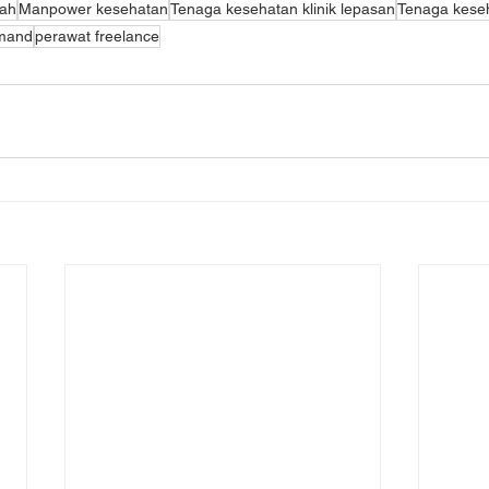
mah
Manpower kesehatan
Tenaga kesehatan klinik lepasan
Tenaga keseh
mand
perawat freelance