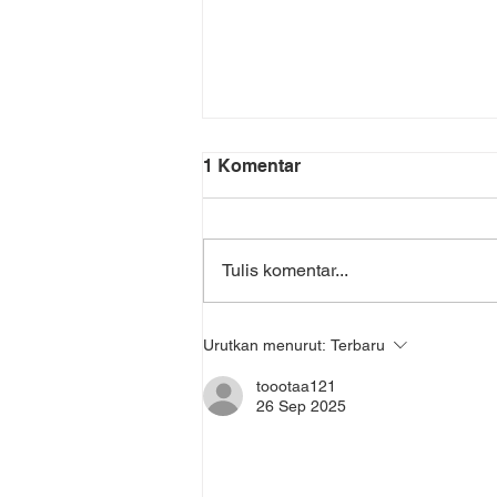
1 Komentar
Tulis komentar...
Kolaborasi Medis Digital:
Urutkan menurut:
Terbaru
Sinergi Tenaga Kesehatan
On-Demand dan Startup
toootaa121
Lokal
26 Sep 2025