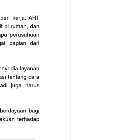
eri kerja. ART 
t di rumah, dan 
apa perusahaan 
i bagian dari 
enyedia layanan 
i tentang cara 
di juga harus 
erdayaan bagi 
akuan terhadap 