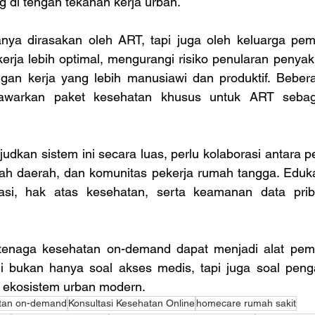
 di tengah tekanan kerja urban. 
nya dirasakan oleh ART, tapi juga oleh keluarga pemb
rja lebih optimal, mengurangi risiko penularan penyaki
gan kerja yang lebih manusiawi dan produktif. Beber
warkan paket kesehatan khusus untuk ART sebaga
dkan sistem ini secara luas, perlu kolaborasi antara p
ah daerah, dan komunitas pekerja rumah tangga. Edukas
si, hak atas kesehatan, serta keamanan data priba
tenaga kesehatan on-demand dapat menjadi alat pemb
ni bukan hanya soal akses medis, tapi juga soal peng
 ekosistem urban modern.
atan on-demand
Konsultasi Kesehatan Online
homecare rumah sakit