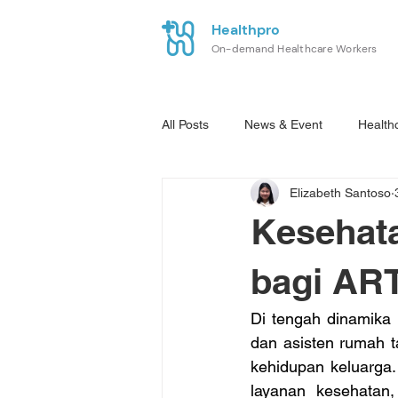
Healthpro
On-demand Healthcare Workers
All Posts
News & Event
Health
Elizabeth Santoso
Kesehat
bagi ART
Di tengah dinamika 
dan asisten rumah 
kehidupan keluarga. 
layanan kesehatan,