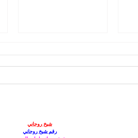
Nomaden Digital dan
Augm
Tantangan Medis: Peran
Inov
Layanan Kesehatan On-
Tena
Demand
شيخ روحاني
رقم شيخ روحاني