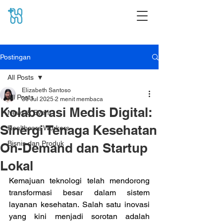
Postingan
All Posts
Elizabeth Santoso
All Posts
30 Jul 2025
2 menit membaca
Kolaborasi Medis Digital:
News & Event
Sinergi Tenaga Kesehatan
Healthcare Workers
Bisnis dan Produk
On-Demand dan Startup
Lokal
Kemajuan teknologi telah mendorong 
transformasi besar dalam sistem 
layanan kesehatan. Salah satu inovasi 
yang kini menjadi sorotan adalah 