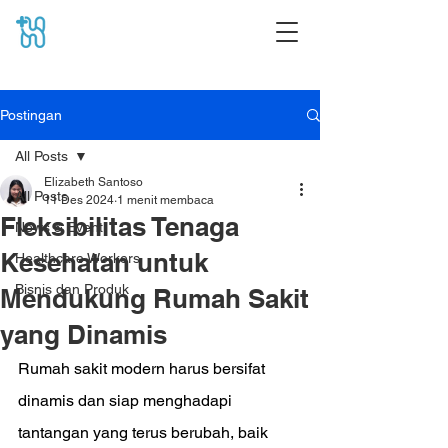
Postingan
All Posts
Elizabeth Santoso
All Posts
11 Des 2024
1 menit membaca
Fleksibilitas Tenaga
News & Event
Kesehatan untuk
Healthcare Workers
Bisnis dan Produk
Mendukung Rumah Sakit
yang Dinamis
Rumah sakit modern harus bersifat 
dinamis dan siap menghadapi 
tantangan yang terus berubah, baik 