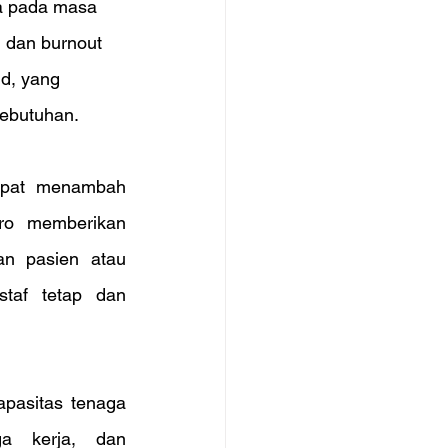
ma pada masa 
 dan burnout 
d, yang 
ebutuhan.
apat menambah 
ro memberikan 
an pasien atau 
taf tetap dan 
pasitas tenaga 
a kerja, dan 