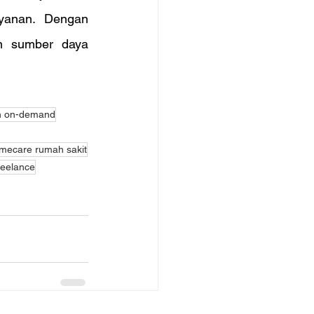
yanan. Dengan 
n sumber daya 
n on-demand
mecare rumah sakit
reelance