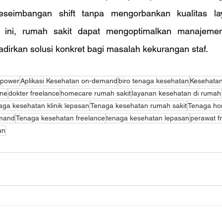
seimbangan shift tanpa mengorbankan kualitas la
 ini, rumah sakit dapat mengoptimalkan manajeme
irkan solusi konkret bagi masalah kekurangan staf.
npower
Aplikasi Kesehatan on-demand
biro tenaga kesehatan
Kesehata
ine
dokter freelance
homecare rumah sakit
layanan kesehatan di rumah
aga kesehatan klinik lepasan
Tenaga kesehatan rumah sakit
Tenaga ho
mand
Tenaga kesehatan freelance
tenaga kesehatan lepasan
perawat f
an