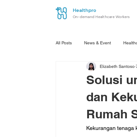
Healthpro
On-demand Healthcare Workers
All Posts
News & Event
Health
Elizabeth Santoso
Solusi u
dan Kek
Rumah S
Kekurangan tenaga k