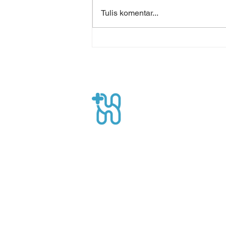
Tulis komentar...
Memesan Tenaga
Kesehatan On-Demand
untuk Berbagai Kebutuhan
Rumah Sakit
Healthpro
Gedung Nucira lantai 1, Jl. MT Haryon
Jakarta Selatan, Indonesia
Telepon: +62 21 5020 2126
Email:
Info@healthpro.id