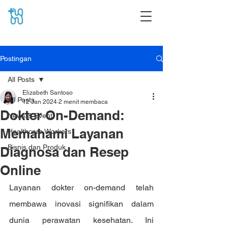
Postingan
All Posts
Elizabeth Santoso
All Posts
12 Jan 2024
2 menit membaca
Dokter On-Demand:
News & Event
Memahami Layanan
Healthcare Workers
Bisnis dan Produk
Diagnosa dan Resep
Online
Layanan dokter on-demand telah 
membawa inovasi signifikan dalam 
dunia perawatan kesehatan. Ini 