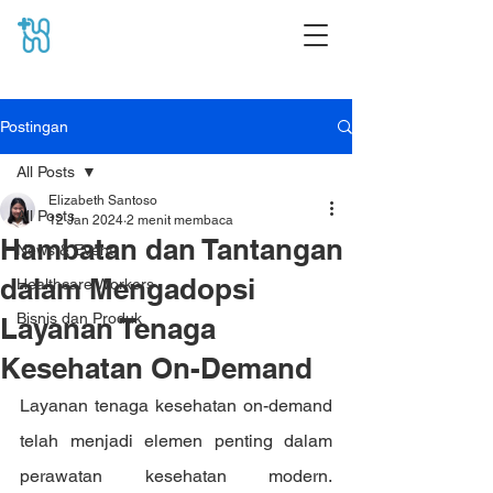
Postingan
All Posts
Elizabeth Santoso
All Posts
12 Jan 2024
2 menit membaca
Hambatan dan Tantangan
News & Event
dalam Mengadopsi
Healthcare Workers
Bisnis dan Produk
Layanan Tenaga
Kesehatan On-Demand
Layanan tenaga kesehatan on-demand 
telah menjadi elemen penting dalam 
perawatan kesehatan modern. 