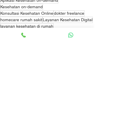
Aplikasi Kesehatan on-demand
Kesehatan on-demand
Konsultasi Kesehatan Online
dokter freelance
homecare rumah sakit
Layanan Kesehatan Digital
layanan kesehatan di rumah
Bisnis dan Produk
Lihat Semua
Postingan Terakhir