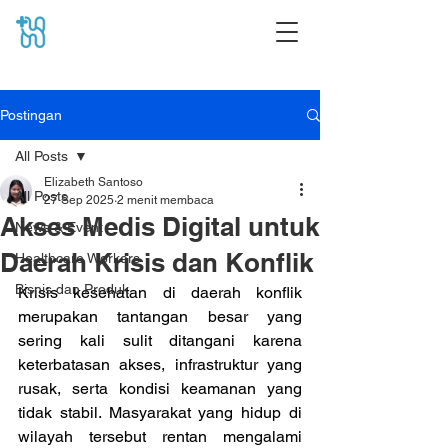
Postingan
All Posts
Elizabeth Santoso
All Posts
27 Sep 2025
2 menit membaca
Akses Medis Digital untuk
News & Event
Daerah Krisis dan Konflik
Healthcare Workers
Bisnis dan Produk
Krisis kesehatan di daerah konflik 
merupakan tantangan besar yang 
sering kali sulit ditangani karena 
keterbatasan akses, infrastruktur yang 
rusak, serta kondisi keamanan yang 
tidak stabil. Masyarakat yang hidup di 
wilayah tersebut rentan mengalami 