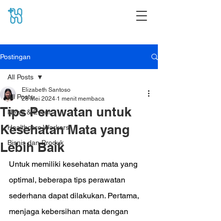
Postingan
All Posts
Elizabeth Santoso
All Posts
28 Mei 2024
1 menit membaca
Tips Perawatan untuk
News & Event
Kesehatan Mata yang
Healthcare Workers
Bisnis dan Produk
Lebih Baik
Untuk memiliki kesehatan mata yang 
optimal, beberapa tips perawatan 
sederhana dapat dilakukan. Pertama, 
menjaga kebersihan mata dengan 