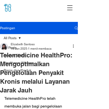
Postingan
All Posts
Elizabeth Santoso
All Posts
16 Jan 2025
1 menit membaca
Telemedicine HealthPro:
News & Event
Mengoptimalkan
Healthcare Workers
Bisnis dan Produk
Pengelolaan Penyakit
Kronis melalui Layanan
Jarak Jauh
Telemedicine HealthPro telah 
membuka jalan bagi pengelolaan 