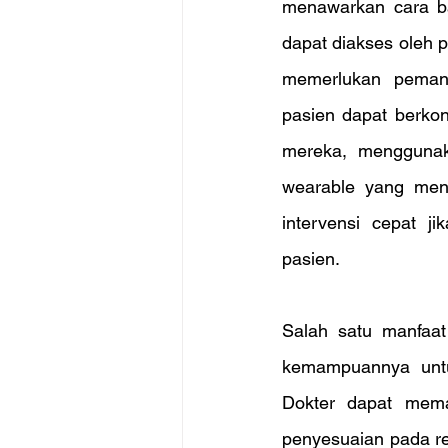
menawarkan cara ba
dapat diakses oleh pa
memerlukan pemant
pasien dapat berkon
mereka, menggunaka
wearable yang meng
intervensi cepat j
pasien.
Salah satu manfaat
kemampuannya untu
Dokter dapat mema
penyesuaian pada re