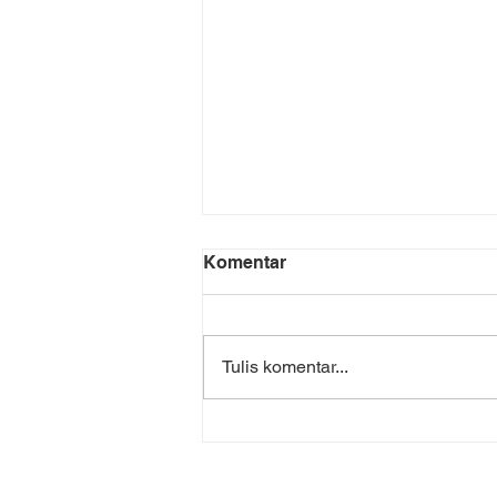
Komentar
Tulis komentar...
Mengintegrasikan
Konseling On-Demand
dengan Terapi