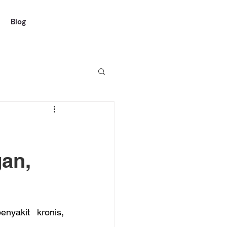
Blog
gan,
nyakit kronis, 