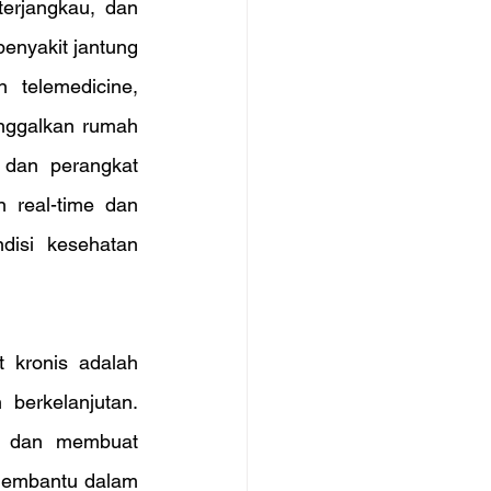
erjangkau, dan 
penyakit jantung 
telemedicine, 
nggalkan rumah 
 dan perangkat 
real-time dan 
isi kesehatan 
 kronis adalah 
erkelanjutan. 
s dan membuat 
membantu dalam 