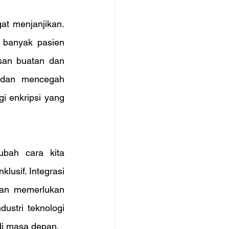
t menjanjikan. 
 banyak pasien 
an buatan dan 
 dan mencegah 
gi enkripsi yang 
bah cara kita 
lusif. Integrasi 
an memerlukan 
stri teknologi 
di masa depan.