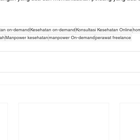
atan on-demand
Kesehatan on-demand
Konsultasi Kesehatan Online
hom
mah
Manpower kesehatan
manpower On-demand
perawat freelance