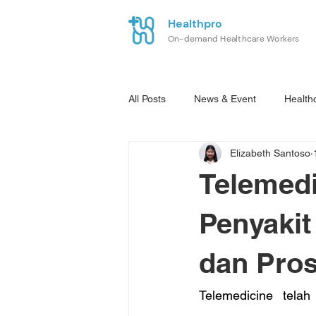
Healthpro
On-demand Healthcare Workers
All Posts
News & Event
Health
Elizabeth Santoso
Telemedi
Penyakit
dan Pro
Telemedicine telah