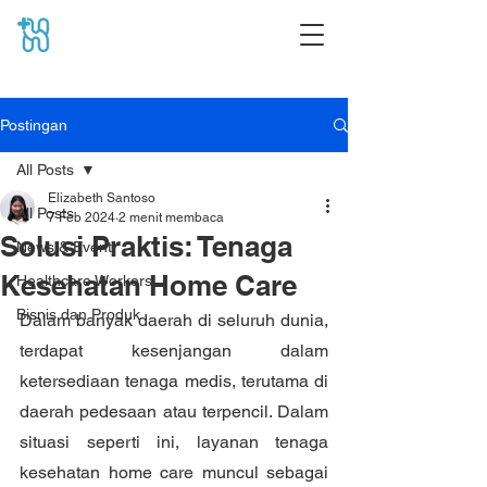
Postingan
All Posts
Elizabeth Santoso
All Posts
7 Feb 2024
2 menit membaca
Solusi Praktis: Tenaga
News & Event
Kesehatan Home Care
Healthcare Workers
Bisnis dan Produk
Dalam banyak daerah di seluruh dunia, 
terdapat kesenjangan dalam 
ketersediaan tenaga medis, terutama di 
daerah pedesaan atau terpencil. Dalam 
situasi seperti ini, layanan tenaga 
kesehatan home care muncul sebagai 