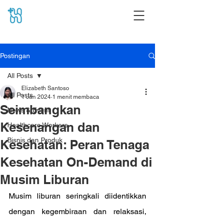
Postingan
All Posts
Elizabeth Santoso
All Posts
1 Jan 2024
1 menit membaca
Seimbangkan
News & Event
Kesenangan dan
Healthcare Workers
Bisnis dan Produk
Kesehatan: Peran Tenaga
Kesehatan On-Demand di
Musim Liburan
Musim liburan seringkali diidentikkan 
dengan kegembiraan dan relaksasi, 