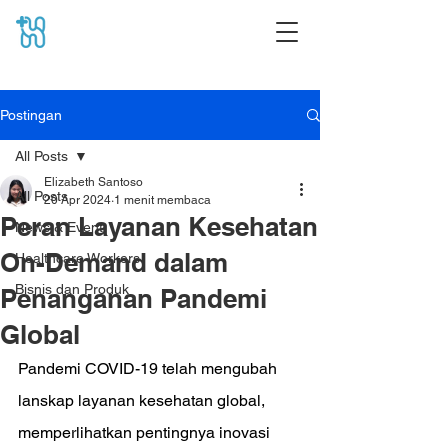
Postingan
All Posts
Elizabeth Santoso
All Posts
20 Apr 2024
1 menit membaca
Peran Layanan Kesehatan
News & Event
On-Demand dalam
Healthcare Workers
Bisnis dan Produk
Penanganan Pandemi
Global
Pandemi COVID-19 telah mengubah 
lanskap layanan kesehatan global, 
memperlihatkan pentingnya inovasi 