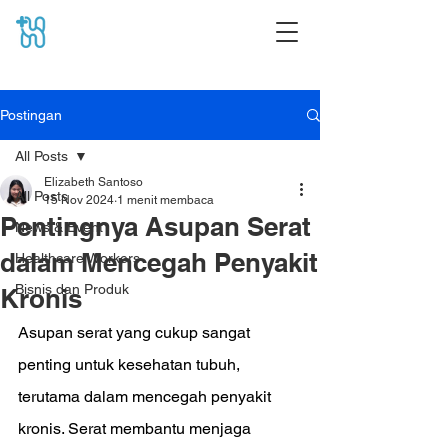
Postingan
All Posts
Elizabeth Santoso
All Posts
15 Nov 2024
1 menit membaca
Pentingnya Asupan Serat
News & Event
dalam Mencegah Penyakit
Healthcare Workers
Bisnis dan Produk
Kronis
Asupan serat yang cukup sangat 
penting untuk kesehatan tubuh, 
terutama dalam mencegah penyakit 
kronis. Serat membantu menjaga 