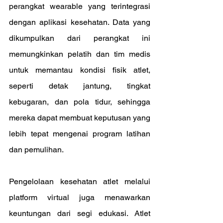
perangkat wearable yang terintegrasi 
dengan aplikasi kesehatan. Data yang 
dikumpulkan dari perangkat ini 
memungkinkan pelatih dan tim medis 
untuk memantau kondisi fisik atlet, 
seperti detak jantung, tingkat 
kebugaran, dan pola tidur, sehingga 
mereka dapat membuat keputusan yang 
lebih tepat mengenai program latihan 
dan pemulihan.
Pengelolaan kesehatan atlet melalui 
platform virtual juga menawarkan 
keuntungan dari segi edukasi. Atlet 