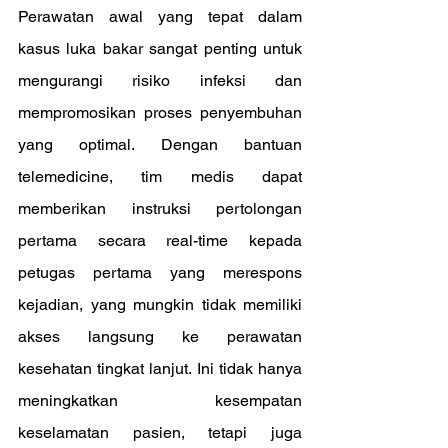
Perawatan awal yang tepat dalam 
kasus luka bakar sangat penting untuk 
mengurangi risiko infeksi dan 
mempromosikan proses penyembuhan 
yang optimal. Dengan bantuan 
telemedicine, tim medis dapat 
memberikan instruksi pertolongan 
pertama secara real-time kepada 
petugas pertama yang merespons 
kejadian, yang mungkin tidak memiliki 
akses langsung ke perawatan 
kesehatan tingkat lanjut. Ini tidak hanya 
meningkatkan kesempatan 
keselamatan pasien, tetapi juga 