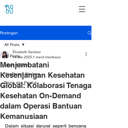
Postingan
All Posts
Elizabeth Santoso
All Posts
14 Mei 2025
1 menit membaca
Menjembatani
News & Event
Kesenjangan Kesehatan
Healthcare Workers
Bisnis dan Produk
Global: Kolaborasi Tenaga
Kesehatan On-Demand
dalam Operasi Bantuan
Kemanusiaan
Dalam situasi darurat seperti bencana 