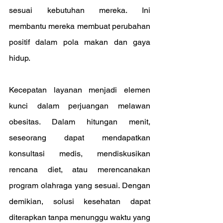
sesuai kebutuhan mereka. Ini 
membantu mereka membuat perubahan 
positif dalam pola makan dan gaya 
hidup.
Kecepatan layanan menjadi elemen 
kunci dalam perjuangan melawan 
obesitas. Dalam hitungan menit, 
seseorang dapat mendapatkan 
konsultasi medis, mendiskusikan 
rencana diet, atau merencanakan 
program olahraga yang sesuai. Dengan 
demikian, solusi kesehatan dapat 
diterapkan tanpa menunggu waktu yang 