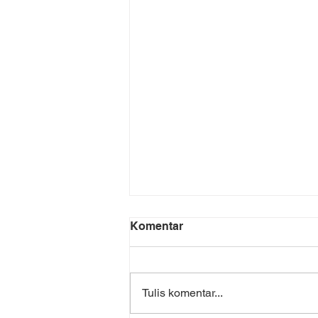
Komentar
Tulis komentar...