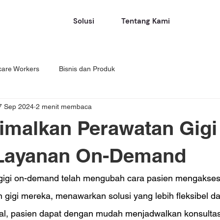
Solusi
Tentang Kami
care Workers
Bisnis dan Produk
7 Sep 2024
2 menit membaca
imalkan Perawatan Gigi
Layanan On-Demand
gigi on-demand telah mengubah cara pasien mengakses
gigi mereka, menawarkan solusi yang lebih fleksibel da
gital, pasien dapat dengan mudah menjadwalkan konsulta