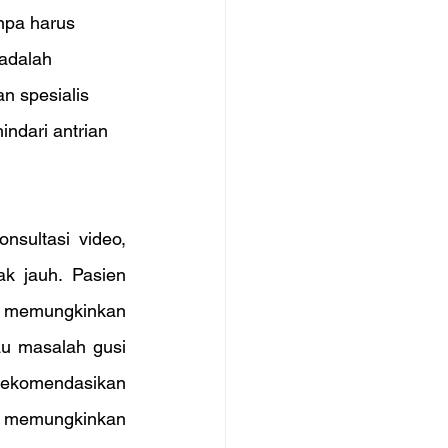
npa harus 
adalah 
n spesialis 
ndari antrian 
sultasi video, 
k jauh. Pasien 
ng memungkinkan 
au masalah gusi 
rekomendasikan 
 memungkinkan 