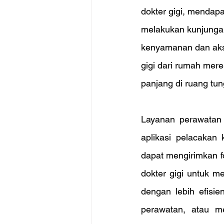
dokter gigi, mendap
melakukan kunjungan 
kenyamanan dan akse
gigi dari rumah mere
panjang di ruang tun
Layanan perawatan g
aplikasi pelacakan 
dapat mengirimkan fo
dokter gigi untuk me
dengan lebih efisi
perawatan, atau me