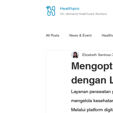
Healthpro
On-demand Healthcare Workers
All Posts
News & Event
Health
Elizabeth Santoso
Mengopt
dengan 
Layanan perawatan 
mengelola kesehatan 
Melalui platform di