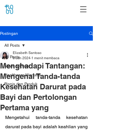
Postingan
All Posts
Elizabeth Santoso
All Posts
8 Jan 2024
1 menit membaca
Menghadapi Tantangan:
News & Event
Mengenal Tanda-tanda
Healthcare Workers
Bisnis dan Produk
Kesehatan Darurat pada
Bayi dan Pertolongan
Pertama yang
Mengetahui tanda-tanda kesehatan 
darurat pada bayi adalah keahlian yang 