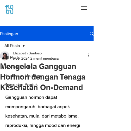
Postingan
All Posts
Elizabeth Santoso
All Posts
5 Jul 2024
2 menit membaca
Mengelola Gangguan
News & Event
Hormon dengan Tenaga
Healthcare Workers
Bisnis dan Produk
Kesehatan On-Demand
Gangguan hormon dapat 
mempengaruhi berbagai aspek 
kesehatan, mulai dari metabolisme, 
reproduksi, hingga mood dan energi 