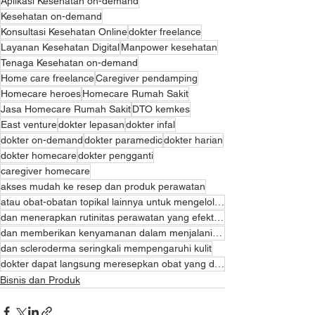
Aplikasi Kesehatan on-demand
Kesehatan on-demand
Konsultasi Kesehatan Online
dokter freelance
Layanan Kesehatan Digital
Manpower kesehatan
Tenaga Kesehatan on-demand
Home care freelance
Caregiver pendamping
Homecare heroes
Homecare Rumah Sakit
Jasa Homecare Rumah Sakit
DTO kemkes
East venture
dokter lepasan
dokter infal
dokter on-demand
dokter paramedic
dokter harian
dokter homecare
dokter pengganti
caregiver homecare
akses mudah ke resep dan produk perawatan
atau obat-obatan topikal lainnya untuk mengelola gejala kulit mereka. Melalui platform on-demand
dan menerapkan rutinitas perawatan yang efektif. Dengan pengetahuan yang tepat
dan memberikan kenyamanan dalam menjalani hari-hari mereka.
dan scleroderma seringkali mempengaruhi kulit
dokter dapat langsung meresepkan obat yang diperlukan dan pasien dapat dengan mudah memesan produk t
Bisnis dan Produk