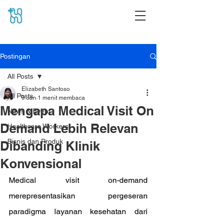
Postingan
All Posts
Elizabeth Santoso
All Posts
9 Jan
1 menit membaca
Mengapa Medical Visit On
News & Event
Demand Lebih Relevan
Healthcare Workers
Bisnis dan Produk
Dibanding Klinik
Konvensional
Medical visit on-demand 
merepresentasikan pergeseran 
paradigma layanan kesehatan dari 