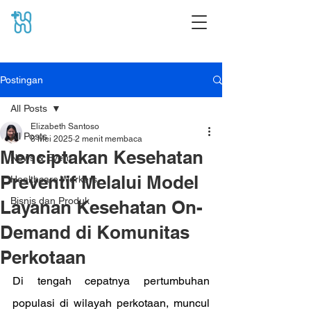
Postingan
All Posts
Elizabeth Santoso
All Posts
8 Mei 2025
2 menit membaca
Menciptakan Kesehatan
News & Event
Preventif Melalui Model
Healthcare Workers
Bisnis dan Produk
Layanan Kesehatan On-
Demand di Komunitas
Perkotaan
Di tengah cepatnya pertumbuhan 
populasi di wilayah perkotaan, muncul 