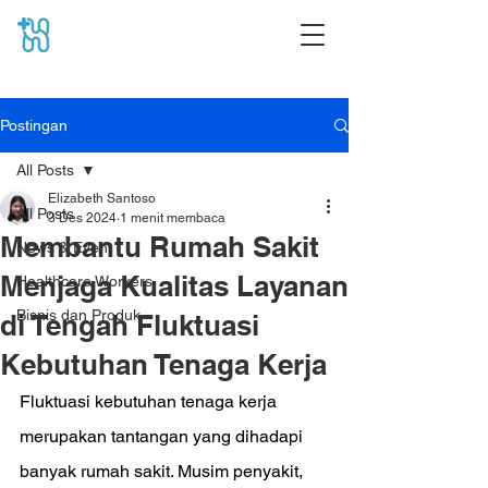
Postingan
All Posts
Elizabeth Santoso
All Posts
3 Des 2024
1 menit membaca
Membantu Rumah Sakit
News & Event
Menjaga Kualitas Layanan
Healthcare Workers
Bisnis dan Produk
di Tengah Fluktuasi
Kebutuhan Tenaga Kerja
Fluktuasi kebutuhan tenaga kerja 
merupakan tantangan yang dihadapi 
banyak rumah sakit. Musim penyakit, 