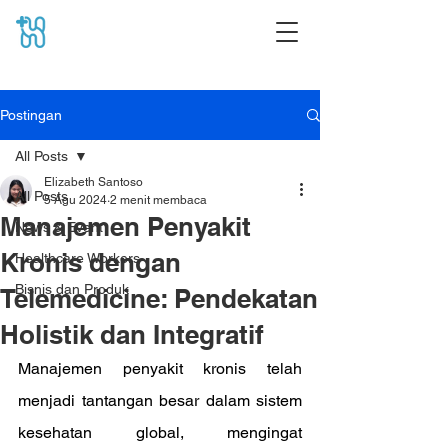
Postingan
All Posts
Elizabeth Santoso
All Posts
5 Agu 2024
2 menit membaca
Manajemen Penyakit
News & Event
Kronis dengan
Healthcare Workers
Bisnis dan Produk
Telemedicine: Pendekatan
Holistik dan Integratif
Manajemen penyakit kronis telah 
menjadi tantangan besar dalam sistem 
kesehatan global, mengingat 