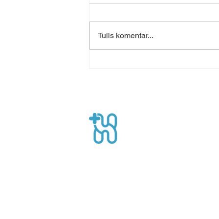
Tulis komentar...
Keamanan Data dalam
Telehealth: Ancaman atau
Peluang?
Healthpro
Gedung Nucira lantai 1, Jl. MT Haryon
Jakarta Selatan, Indonesia