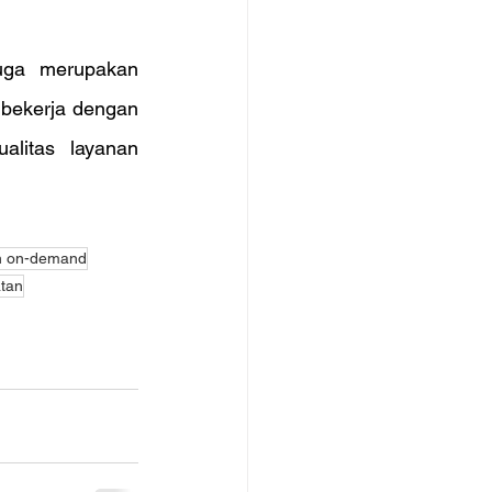
uga merupakan 
bekerja dengan 
litas layanan 
n on-demand
tan