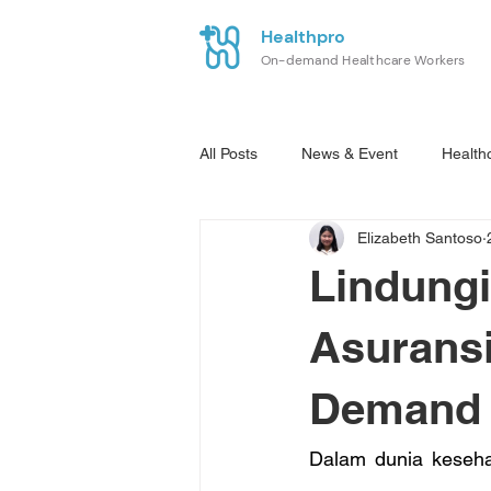
Healthpro
On-demand Healthcare Workers
All Posts
News & Event
Health
Elizabeth Santoso
Lindungi
Asuransi
Demand
Dalam dunia kesehat