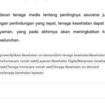
daran tenaga medis tentang pentingnya asuransi j
ngan perlindungan yang tepat, tenaga kesehatan dapat 
aman, yang pada akhirnya akan meningkatkan kua
seluruhan.
npower
Aplikasi Kesehatan on-demand
biro tenaga kesehatan
Kesehata
ine
homecare rumah sakit
Layanan Kesehatan Digital
Manpower keseha
sakit
Tenaga homecare rumah sakit
Tenaga Kesehatan on-demand
nce
tenaga kesehatan lepasan