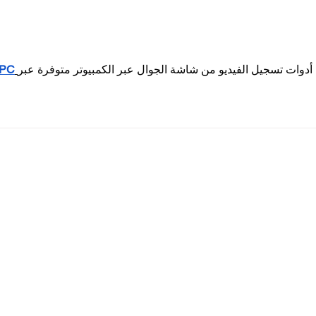
4PC
أدوات تسجيل الفيديو من شاشة الجوال عبر الكمبيوتر متوفرة عبر
Menu utama
Per
Melayani
Konsul
Mitra
Talent
Blog
Tenta
Solu
o Kav 27,