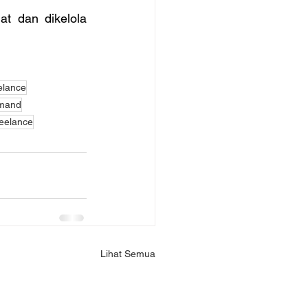
t dan dikelola 
elance
mand
reelance
Lihat Semua