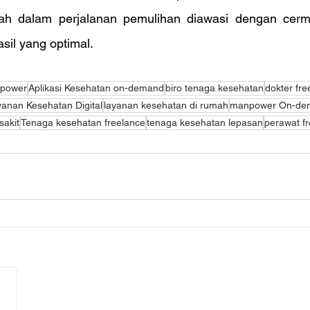
ah dalam perjalanan pemulihan diawasi dengan cerma
sil yang optimal.
npower
Aplikasi Kesehatan on-demand
biro tenaga kesehatan
dokter fre
anan Kesehatan Digital
layanan kesehatan di rumah
manpower On-de
akit
Tenaga kesehatan freelance
tenaga kesehatan lepasan
perawat f