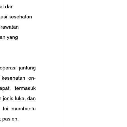
al dan 
kasi kesehatan 
erawatan 
gan yang 
perasi jantung 
 kesehatan on-
at, termasuk 
enis luka, dan 
 Ini membantu 
 pasien.