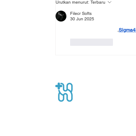
Urutkan menurut:
Terbaru
Jantung dengan Bantuan
Medis On-Demand
Filecr Softs
30 Jun 2025
.
Sigma
Suka
Balas
Healthpro
Gedung Nucira lantai 1, Jl. MT Haryon