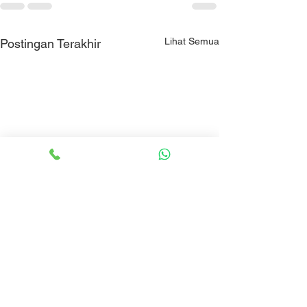
Lihat Semua
Postingan Terakhir