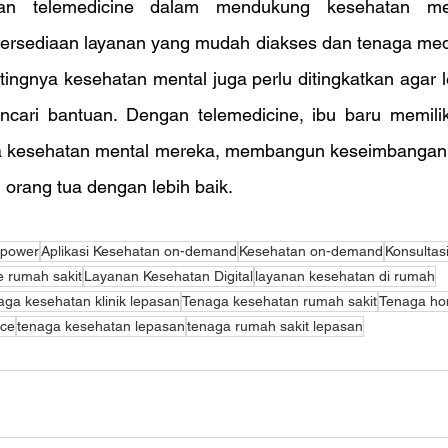
lan telemedicine dalam mendukung kesehatan men
ersediaan layanan yang mudah diakses dan tenaga medis 
ingnya kesehatan mental juga perlu ditingkatkan agar l
ari bantuan. Dengan telemedicine, ibu baru memiliki
a kesehatan mental mereka, membangun keseimbangan,
orang tua dengan lebih baik.
npower
Aplikasi Kesehatan on-demand
Kesehatan on-demand
Konsultas
 rumah sakit
Layanan Kesehatan Digital
layanan kesehatan di rumah
aga kesehatan klinik lepasan
Tenaga kesehatan rumah sakit
Tenaga ho
nce
tenaga kesehatan lepasan
tenaga rumah sakit lepasan