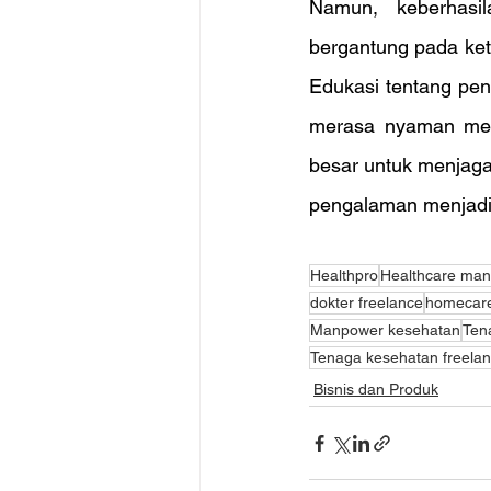
Namun, keberhasi
bergantung pada ket
Edukasi tentang pent
merasa nyaman menc
besar untuk menjag
pengalaman menjadi 
Healthpro
Healthcare ma
dokter freelance
homecare
Manpower kesehatan
Ten
Tenaga kesehatan freela
Bisnis dan Produk