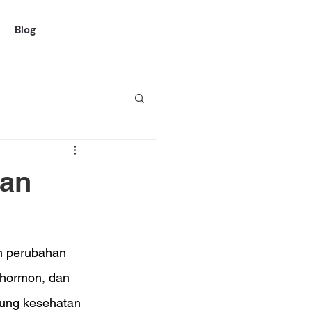
Blog
gan
n perubahan 
 hormon, dan 
kung kesehatan 