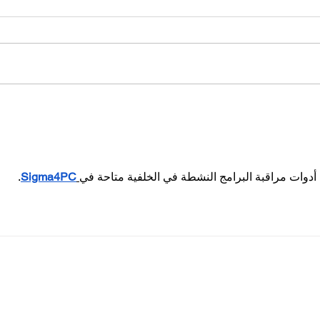
On-Demand Wound Care:
Pen
Inovasi dalam Perawatan
Meng
Luka
untu
.
Sigma4PC
أدوات مراقبة البرامج النشطة في الخلفية متاحة في
Menu utama
Per