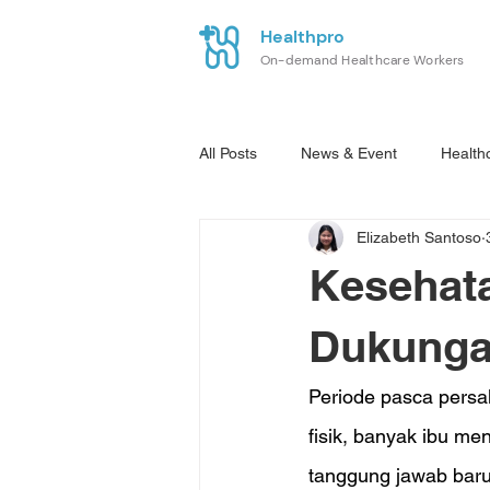
Healthpro
On-demand Healthcare Workers
All Posts
News & Event
Health
Elizabeth Santoso
Kesehata
Dukunga
Periode pasca persa
fisik, banyak ibu m
tanggung jawab baru.