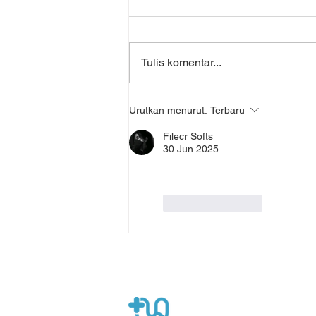
Tulis komentar...
Manfaat Telehealth untuk
Urutkan menurut:
Terbaru
Kesehatan Ibu Pasca
Persalinan
Filecr Softs
30 Jun 2025
Suka
Balas