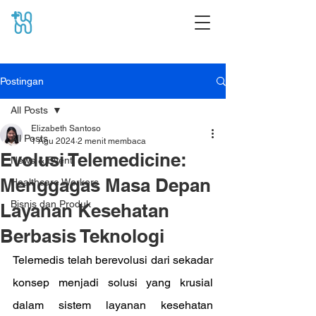
Postingan
All Posts
Elizabeth Santoso
All Posts
1 Agu 2024
2 menit membaca
Evolusi Telemedicine:
News & Event
Menggagas Masa Depan
Healthcare Workers
Bisnis dan Produk
Layanan Kesehatan
Berbasis Teknologi
Telemedis telah berevolusi dari sekadar 
konsep menjadi solusi yang krusial 
dalam sistem layanan kesehatan 