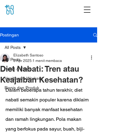
Postingan
All Posts
Elizabeth Santoso
All Posts
3 Apr 2025
1 menit membaca
Diet Nabati: Tren atau
News & Event
Keajaiban Kesehatan?
Healthcare Workers
Bisnis dan Produk
Dalam beberapa tahun terakhir, diet 
nabati semakin populer karena diklaim 
memiliki banyak manfaat kesehatan 
dan ramah lingkungan. Pola makan 
yang berfokus pada sayur, buah, biji-