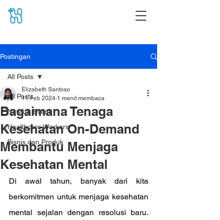
Postingan
All Posts
Elizabeth Santoso
All Posts
11 Feb 2024
1 menit membaca
Bagaimana Tenaga
News & Event
Kesehatan On-Demand
Healthcare Workers
Bisnis dan Produk
Membantu Menjaga
Kesehatan Mental
Di awal tahun, banyak dari kita 
berkomitmen untuk menjaga kesehatan 
mental sejalan dengan resolusi baru. 