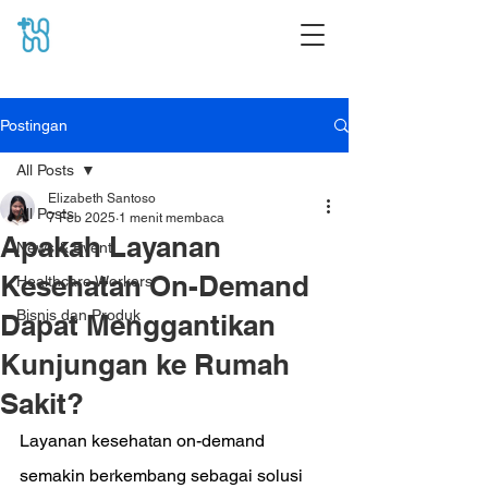
Postingan
All Posts
Elizabeth Santoso
All Posts
7 Feb 2025
1 menit membaca
Apakah Layanan
News & Event
Kesehatan On-Demand
Healthcare Workers
Bisnis dan Produk
Dapat Menggantikan
Kunjungan ke Rumah
Sakit?
Layanan kesehatan on-demand 
semakin berkembang sebagai solusi 