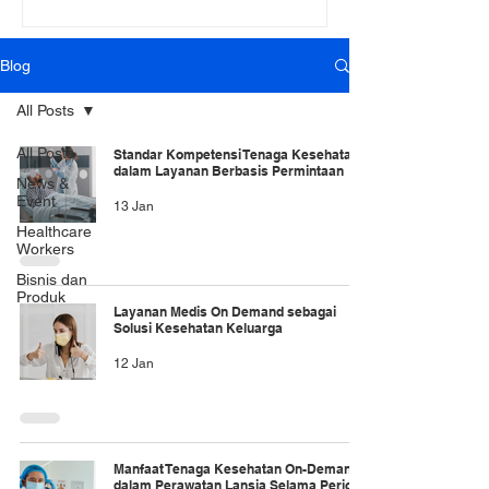
Blog
All Posts
All Posts
Standar Kompetensi Tenaga Kesehatan
dalam Layanan Berbasis Permintaan
News &
Event
13 Jan
Healthcare
Workers
Bisnis dan
Produk
Layanan Medis On Demand sebagai
Solusi Kesehatan Keluarga
12 Jan
Manfaat Tenaga Kesehatan On-Demand
dalam Perawatan Lansia Selama Periode